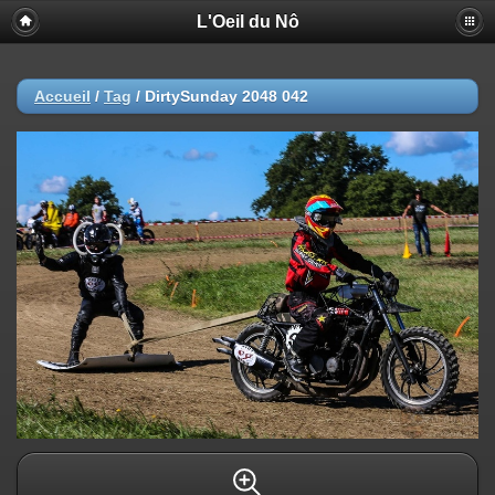
L'Oeil du Nô
Accueil
/
Tag
/
DirtySunday 2048 042