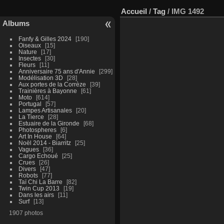
Accueil
/
Tag
/
IMG 1492
Albums
Fanfy & Gilles 2024
190
Oiseaux
15
Nature
17
Insectes
30
Fleurs
11
Anniversaire 75 ans d'Annie
299
Modélisation 3D
28
Aux portes de la Corrèze
39
Trainières à Bayonne
61
Moto
614
Portugal
57
Lampes Artisanales
20
La Tierce
28
Estuaire de la Gironde
68
Photospheres
6
Art In House
64
Noël 2014 - Biarritz
25
Vagues
36
Cargo Echoué
25
Crues
26
Divers
47
Robots
77
Taï Chi La Barre
82
Twin Cup 2013
19
Dans les airs
11
Surf
13
1907 photos